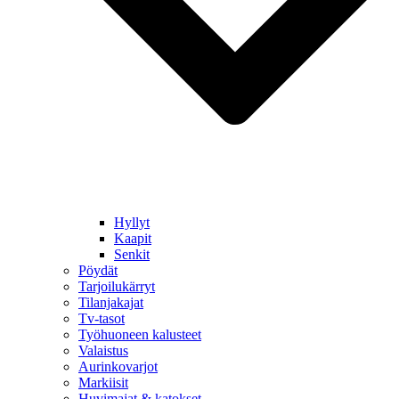
Hyllyt
Kaapit
Senkit
Pöydät
Tarjoilukärryt
Tilanjakajat
Tv-tasot
Työhuoneen kalusteet
Valaistus
Aurinkovarjot
Markiisit
Huvimajat & katokset