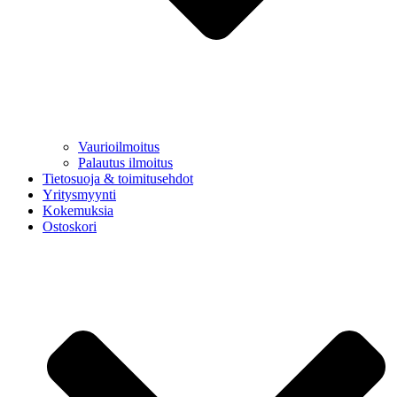
Vaurioilmoitus
Palautus ilmoitus
Tietosuoja & toimitusehdot
Yritysmyynti
Kokemuksia
Ostoskori