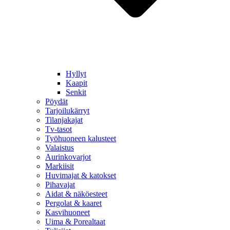
Hyllyt
Kaapit
Senkit
Pöydät
Tarjoilukärryt
Tilanjakajat
Tv-tasot
Työhuoneen kalusteet
Valaistus
Aurinkovarjot
Markiisit
Huvimajat & katokset
Pihavajat
Aidat & näköesteet
Pergolat & kaaret
Kasvihuoneet
Uima & Porealtaat