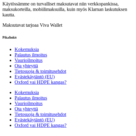
Käytössämme on turvalliset maksutavat niin verkkopankissa,
maksukorteilla, mobiilimaksuilla, kuin myös Klarnan laskutuksen
kautta.
Maksutavat tarjoaa Viva Wallet
Pikalinkit
Kokemuksia
Palautus ilmoitus
Vaurioilmoitus
Ota yhteyttä
Tietosuoja & toimitusehdot
Evästekäytäntö (EU)
Oxford vai HDPE kangas?
Kokemuksia
Palautus ilmoitus
Vaurioilmoitus
Ota yhteyttä
Tietosuoja & toimitusehdot
Evästekäytäntö (EU)
Oxford vai HDPE kangas?