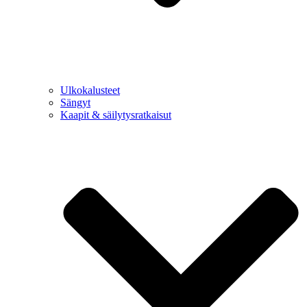
Ulkokalusteet
Sängyt
Kaapit & säilytysratkaisut