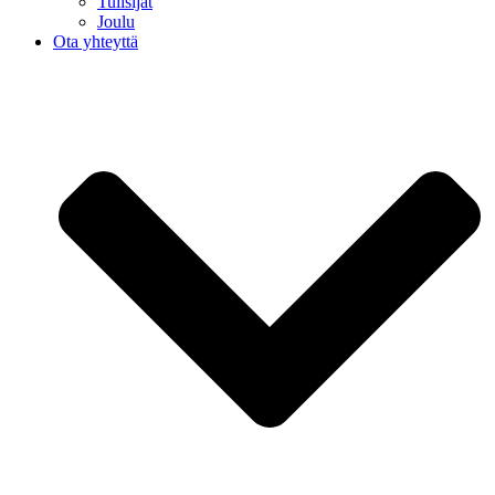
Tulisijat
Joulu
Ota yhteyttä