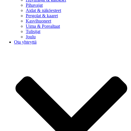
Pihavajat
Aidat & näköesteet
Pergolat & kaaret
Kasvihuoneet
Uima & Porealtaat
Tulisijat
Joulu
Ota yhteyttä