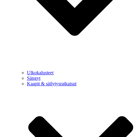
Ulkokalusteet
Sängyt
Kaapit & säilytysratkaisut