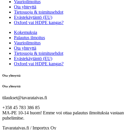
Vaurioilmoitus
Ota yhteyttä
Tietosuoja & toimitusehdot
Evästekäytäntö (EU)
Oxford vai HDPE kangas?
Kokemuksia
Palautus ilmoitus
Vaurioilmoitus
Ota yhteyttä
Tietosuoja & toimitusehdot
Evästekäytäntö (EU)
Oxford vai HDPE kangas?
Ota yhteyttä
Ota yhteyttä
tilaukset@tavarataivas.fi
+358 45 783 386 85
MA-PE 10-14 huom! Emme voi ottaa palautus ilmoituksia vastaan
puhelimitse.
Tavarataivas.fi / Importxx Oy