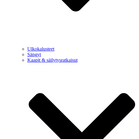
Ulkokalusteet
Sängyt
Kaapit & säilytysratkaisut