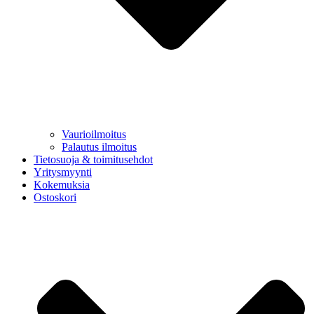
Vaurioilmoitus
Palautus ilmoitus
Tietosuoja & toimitusehdot
Yritysmyynti
Kokemuksia
Ostoskori