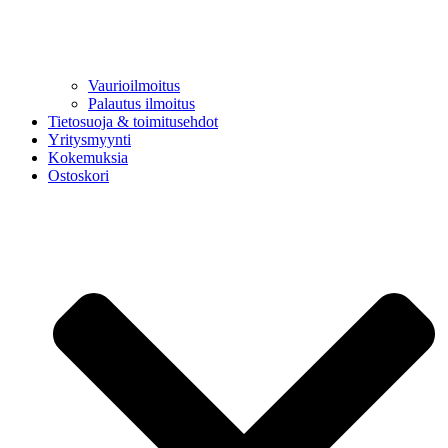
Vaurioilmoitus
Palautus ilmoitus
Tietosuoja & toimitusehdot
Yritysmyynti
Kokemuksia
Ostoskori