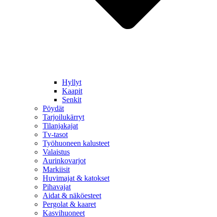
Hyllyt
Kaapit
Senkit
Pöydät
Tarjoilukärryt
Tilanjakajat
Tv-tasot
Työhuoneen kalusteet
Valaistus
Aurinkovarjot
Markiisit
Huvimajat & katokset
Pihavajat
Aidat & näköesteet
Pergolat & kaaret
Kasvihuoneet