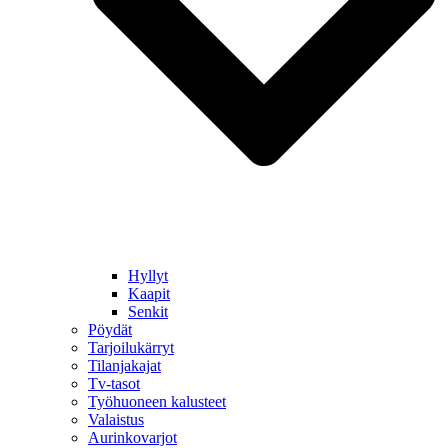
Hyllyt
Kaapit
Senkit
Pöydät
Tarjoilukärryt
Tilanjakajat
Tv-tasot
Työhuoneen kalusteet
Valaistus
Aurinkovarjot