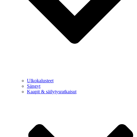
Ulkokalusteet
Sängyt
Kaapit & säilytysratkaisut