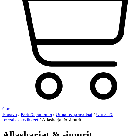
Cart
Etusivu
/
Koti & puutarha
/
Uima- & porealtaat
/
Uima- &
poreallastarvikkeet
/ Allasharjat & -imurit
Allasharjat & -imurit