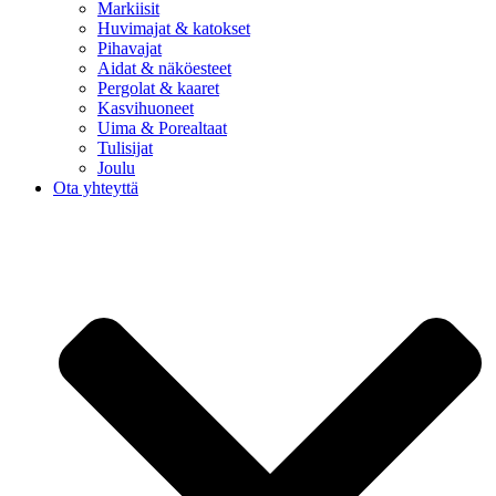
Markiisit
Huvimajat & katokset
Pihavajat
Aidat & näköesteet
Pergolat & kaaret
Kasvihuoneet
Uima & Porealtaat
Tulisijat
Joulu
Ota yhteyttä