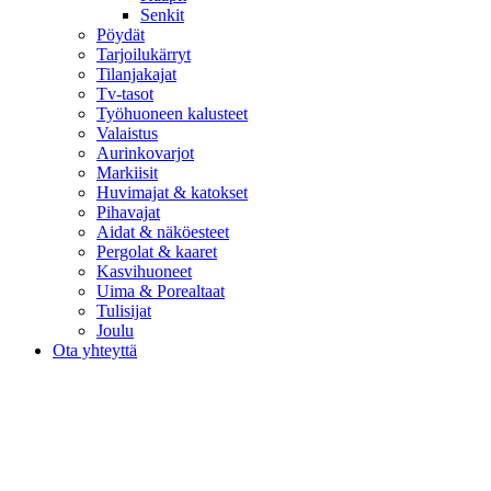
Senkit
Pöydät
Tarjoilukärryt
Tilanjakajat
Tv-tasot
Työhuoneen kalusteet
Valaistus
Aurinkovarjot
Markiisit
Huvimajat & katokset
Pihavajat
Aidat & näköesteet
Pergolat & kaaret
Kasvihuoneet
Uima & Porealtaat
Tulisijat
Joulu
Ota yhteyttä