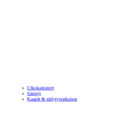
Ulkokalusteet
Sängyt
Kaapit & säilytysratkaisut