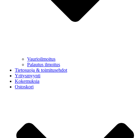
Vaurioilmoitus
Palautus ilmoitus
Tietosuoja & toimitusehdot
Yritysmyynti
Kokemuksia
Ostoskori