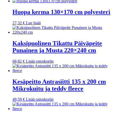
Huopa kerma 130×170 cm polyesteri
27,32
€
Lue lisää
Kaksipuolinen Tikattu Päiväpeite
Punainen ja Musta 220×240 cm
68,82
€
Lisää ostoskoriin
Kesäpeitto Antrasiitti 135 x 200 cm
Mikrokuitu ja teddy fleece
49,59
€
Lisää ostoskoriin