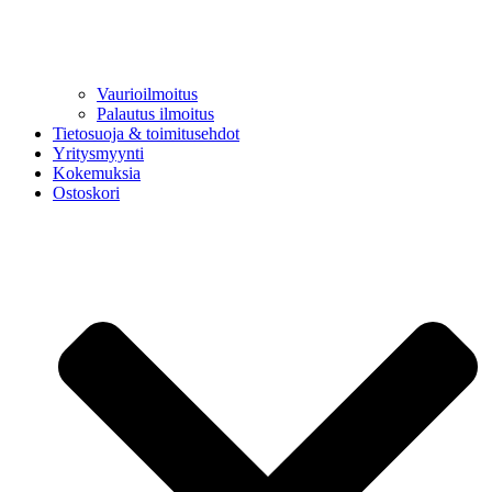
Vaurioilmoitus
Palautus ilmoitus
Tietosuoja & toimitusehdot
Yritysmyynti
Kokemuksia
Ostoskori