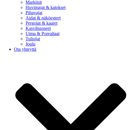
Markiisit
Huvimajat & katokset
Pihavajat
Aidat & näköesteet
Pergolat & kaaret
Kasvihuoneet
Uima & Porealtaat
Tulisijat
Joulu
Ota yhteyttä