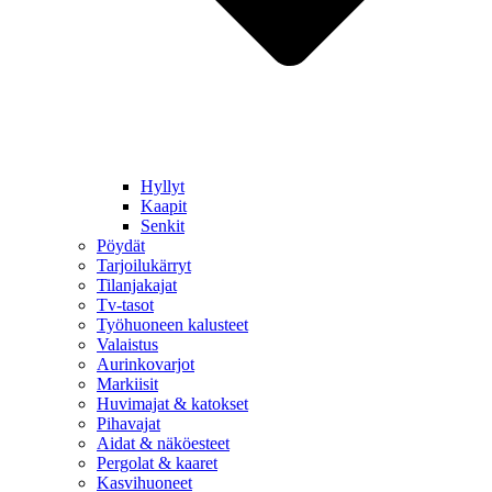
Hyllyt
Kaapit
Senkit
Pöydät
Tarjoilukärryt
Tilanjakajat
Tv-tasot
Työhuoneen kalusteet
Valaistus
Aurinkovarjot
Markiisit
Huvimajat & katokset
Pihavajat
Aidat & näköesteet
Pergolat & kaaret
Kasvihuoneet