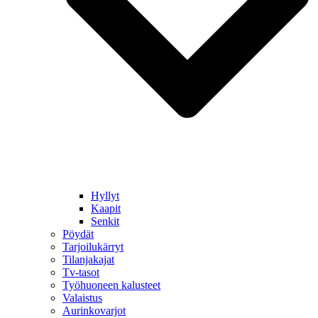
Hyllyt
Kaapit
Senkit
Pöydät
Tarjoilukärryt
Tilanjakajat
Tv-tasot
Työhuoneen kalusteet
Valaistus
Aurinkovarjot