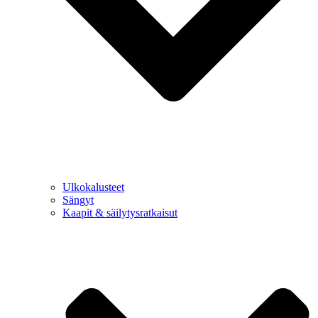
Ulkokalusteet
Sängyt
Kaapit & säilytysratkaisut