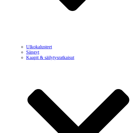
Ulkokalusteet
Sängyt
Kaapit & säilytysratkaisut