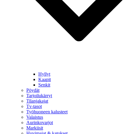
Hyllyt
Kaapit
Senkit
Pöydät
Tarjoilukärryt
Tilanjakajat
Tv-tasot
Työhuoneen kalusteet
Valaistus
Aurinkovarjot
Markiisit
Huvimajat & katokset