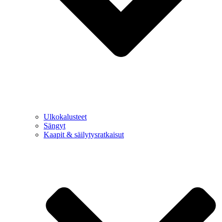
Ulkokalusteet
Sängyt
Kaapit & säilytysratkaisut