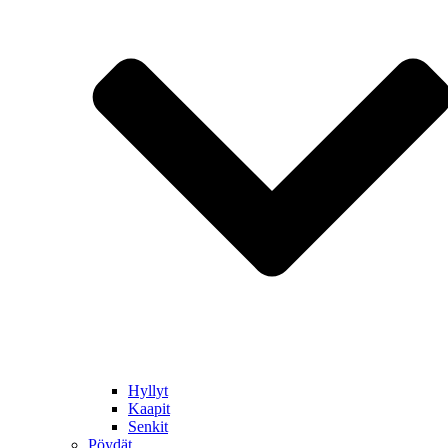
Hyllyt
Kaapit
Senkit
Pöydät