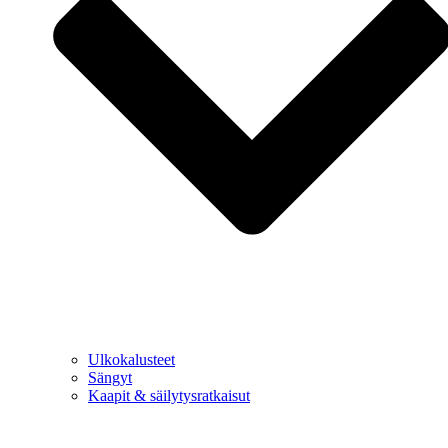
Ulkokalusteet
Sängyt
Kaapit & säilytysratkaisut