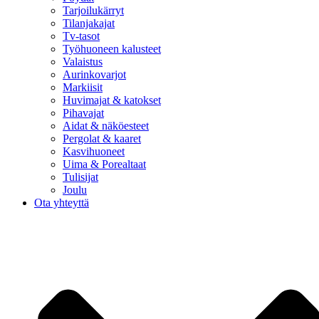
Tarjoilukärryt
Tilanjakajat
Tv-tasot
Työhuoneen kalusteet
Valaistus
Aurinkovarjot
Markiisit
Huvimajat & katokset
Pihavajat
Aidat & näköesteet
Pergolat & kaaret
Kasvihuoneet
Uima & Porealtaat
Tulisijat
Joulu
Ota yhteyttä