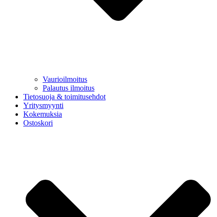
Vaurioilmoitus
Palautus ilmoitus
Tietosuoja & toimitusehdot
Yritysmyynti
Kokemuksia
Ostoskori