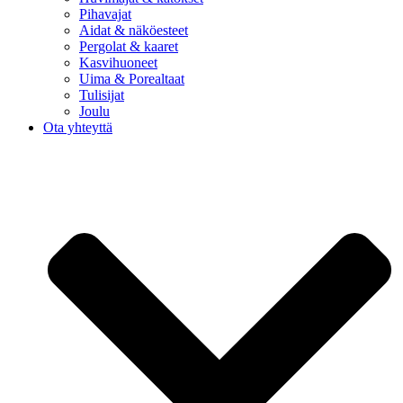
Pihavajat
Aidat & näköesteet
Pergolat & kaaret
Kasvihuoneet
Uima & Porealtaat
Tulisijat
Joulu
Ota yhteyttä