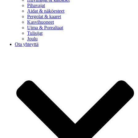
Pihavajat
Aidat & näköesteet
Pergolat & kaaret
Kasvihuoneet
Uima & Porealtaat
Tulisijat
Joulu
Ota yhteyttä