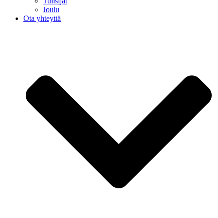
Tulisijat
Joulu
Ota yhteyttä