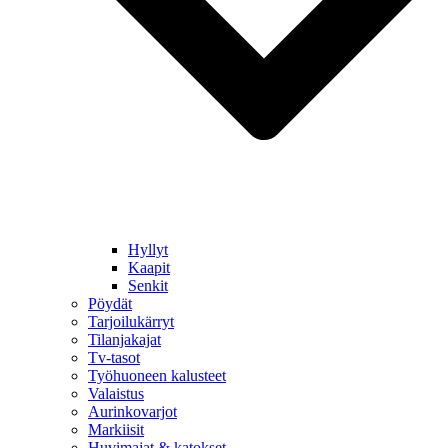
Hyllyt
Kaapit
Senkit
Pöydät
Tarjoilukärryt
Tilanjakajat
Tv-tasot
Työhuoneen kalusteet
Valaistus
Aurinkovarjot
Markiisit
Huvimajat & katokset