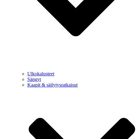
Ulkokalusteet
Sängyt
Kaapit & säilytysratkaisut