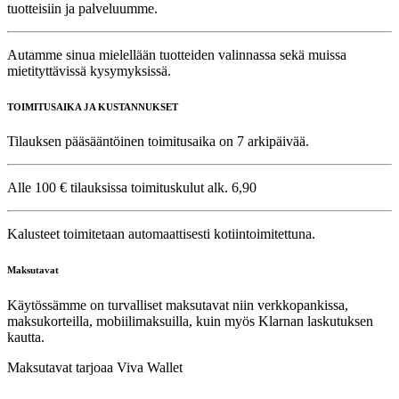
tuotteisiin ja palveluumme.
Autamme sinua mielellään tuotteiden valinnassa sekä muissa
mietityttävissä kysymyksissä.
TOIMITUSAIKA JA KUSTANNUKSET
Tilauksen pääsääntöinen toimitusaika on 7 arkipäivää.
Alle 100 € tilauksissa toimituskulut alk. 6,90
Kalusteet toimitetaan automaattisesti kotiintoimitettuna.
Maksutavat
Käytössämme on turvalliset maksutavat niin verkkopankissa,
maksukorteilla, mobiilimaksuilla, kuin myös Klarnan laskutuksen
kautta.
Maksutavat tarjoaa Viva Wallet