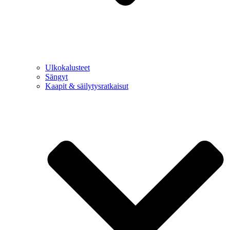
Ulkokalusteet
Sängyt
Kaapit & säilytysratkaisut