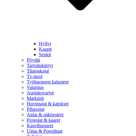
Hyllyt
Kaapit
Senkit
Pöydät
Tarjoilukärryt
Tilanjakajat
Tv-tasot
Työhuoneen kalusteet
Valaistus
Aurinkovarjot
Markiisit
Huvimajat & katokset
Pihavajat
Aidat & näköesteet
Pergolat & kaaret
Kasvihuoneet
Uima & Porealtaat