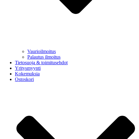
Vaurioilmoitus
Palautus ilmoitus
Tietosuoja & toimitusehdot
Yritysmyynti
Kokemuksia
Ostoskori