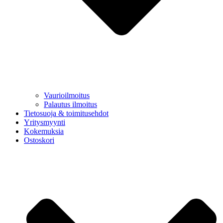
Vaurioilmoitus
Palautus ilmoitus
Tietosuoja & toimitusehdot
Yritysmyynti
Kokemuksia
Ostoskori