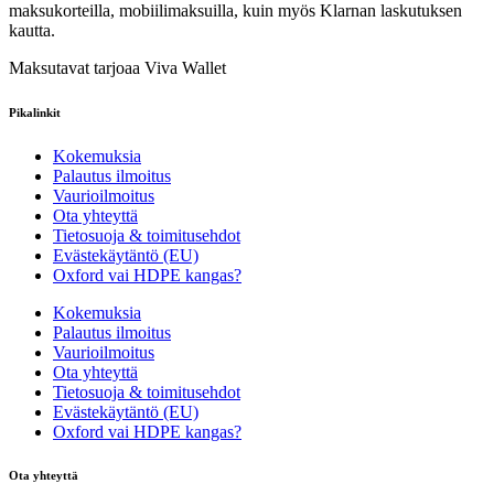
maksukorteilla, mobiilimaksuilla, kuin myös Klarnan laskutuksen
kautta.
Maksutavat tarjoaa Viva Wallet
Pikalinkit
Kokemuksia
Palautus ilmoitus
Vaurioilmoitus
Ota yhteyttä
Tietosuoja & toimitusehdot
Evästekäytäntö (EU)
Oxford vai HDPE kangas?
Kokemuksia
Palautus ilmoitus
Vaurioilmoitus
Ota yhteyttä
Tietosuoja & toimitusehdot
Evästekäytäntö (EU)
Oxford vai HDPE kangas?
Ota yhteyttä