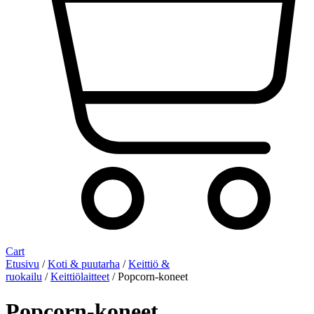
Cart
Etusivu
/
Koti & puutarha
/
Keittiö &
ruokailu
/
Keittiölaitteet
/ Popcorn-koneet
Popcorn-koneet