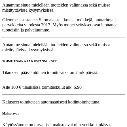
Autamme sinua mielellään tuotteiden valinnassa sekä muissa
mietityttävissä kysymyksissä.
Olemme sisustaneet Suomalaisten koteja, mökkejä, puutarhoja ja
parvekkeita vuodesta 2017. Myös monet yritykset ovat luottaneet
tuotteisiin ja palveluumme.
Autamme sinua mielellään tuotteiden valinnassa sekä muissa
mietityttävissä kysymyksissä.
TOIMITUSAIKA JA KUSTANNUKSET
Tilauksen pääsääntöinen toimitusaika on 7 arkipäivää.
Alle 100 € tilauksissa toimituskulut alk. 6,90
Kalusteet toimitetaan automaattisesti kotiintoimitettuna.
Maksutavat
Käytössämme on turvalliset maksutavat niin verkkopankissa,