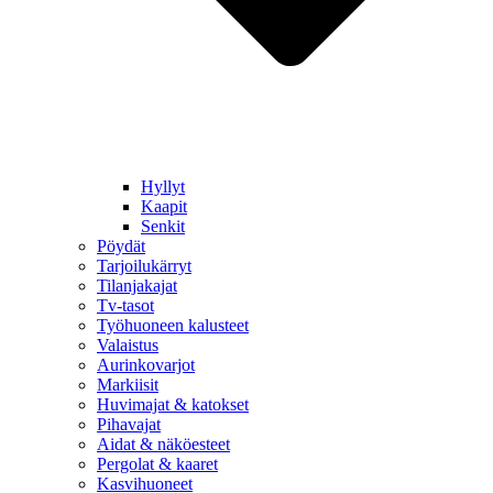
Hyllyt
Kaapit
Senkit
Pöydät
Tarjoilukärryt
Tilanjakajat
Tv-tasot
Työhuoneen kalusteet
Valaistus
Aurinkovarjot
Markiisit
Huvimajat & katokset
Pihavajat
Aidat & näköesteet
Pergolat & kaaret
Kasvihuoneet