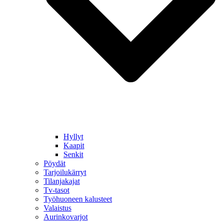
Hyllyt
Kaapit
Senkit
Pöydät
Tarjoilukärryt
Tilanjakajat
Tv-tasot
Työhuoneen kalusteet
Valaistus
Aurinkovarjot