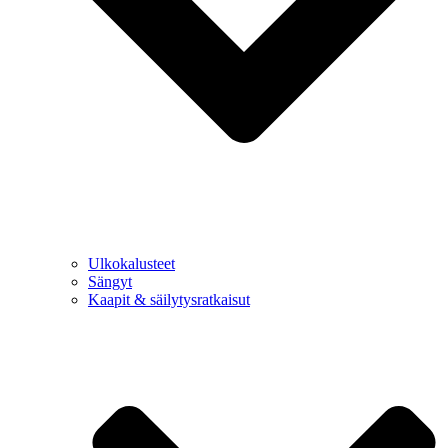
Ulkokalusteet
Sängyt
Kaapit & säilytysratkaisut