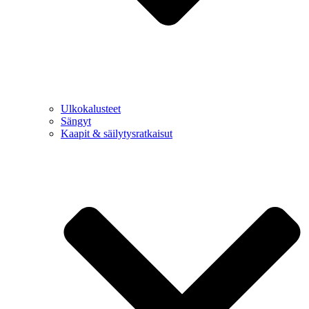
Ulkokalusteet
Sängyt
Kaapit & säilytysratkaisut