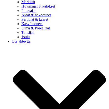
Markiisit
Huvimajat & katokset
Pihavajat
Aidat & näköesteet
Pergolat & kaaret
Kasvihuoneet
Uima & Porealtaat
Tulisijat
Joulu
Ota yhteyttä