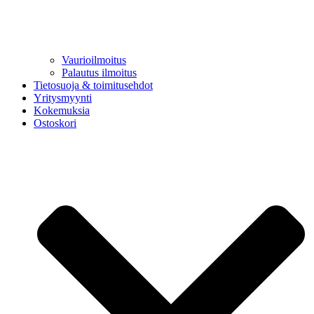
Vaurioilmoitus
Palautus ilmoitus
Tietosuoja & toimitusehdot
Yritysmyynti
Kokemuksia
Ostoskori