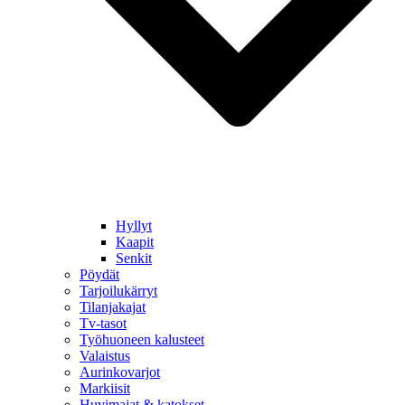
Hyllyt
Kaapit
Senkit
Pöydät
Tarjoilukärryt
Tilanjakajat
Tv-tasot
Työhuoneen kalusteet
Valaistus
Aurinkovarjot
Markiisit
Huvimajat & katokset