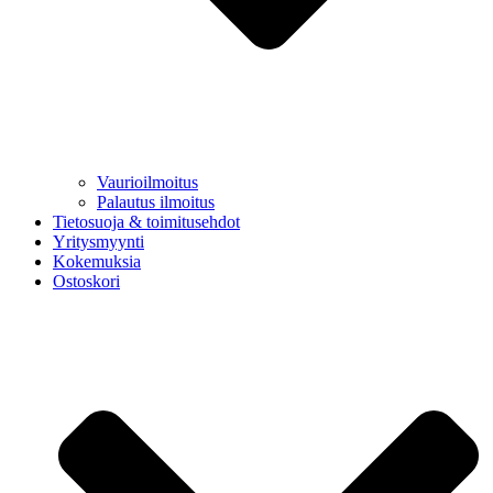
Vaurioilmoitus
Palautus ilmoitus
Tietosuoja & toimitusehdot
Yritysmyynti
Kokemuksia
Ostoskori