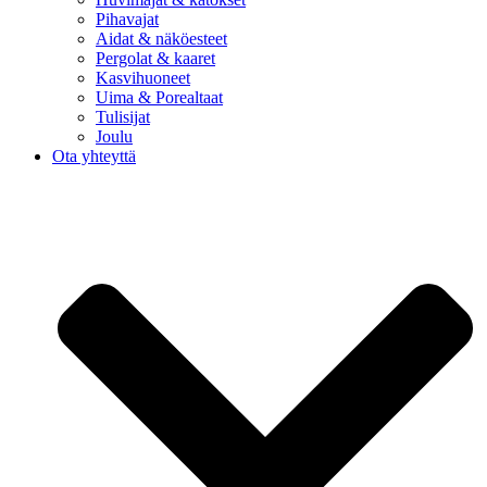
Pihavajat
Aidat & näköesteet
Pergolat & kaaret
Kasvihuoneet
Uima & Porealtaat
Tulisijat
Joulu
Ota yhteyttä