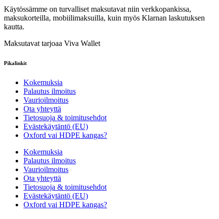
Käytössämme on turvalliset maksutavat niin verkkopankissa,
maksukorteilla, mobiilimaksuilla, kuin myös Klarnan laskutuksen
kautta.
Maksutavat tarjoaa Viva Wallet
Pikalinkit
Kokemuksia
Palautus ilmoitus
Vaurioilmoitus
Ota yhteyttä
Tietosuoja & toimitusehdot
Evästekäytäntö (EU)
Oxford vai HDPE kangas?
Kokemuksia
Palautus ilmoitus
Vaurioilmoitus
Ota yhteyttä
Tietosuoja & toimitusehdot
Evästekäytäntö (EU)
Oxford vai HDPE kangas?