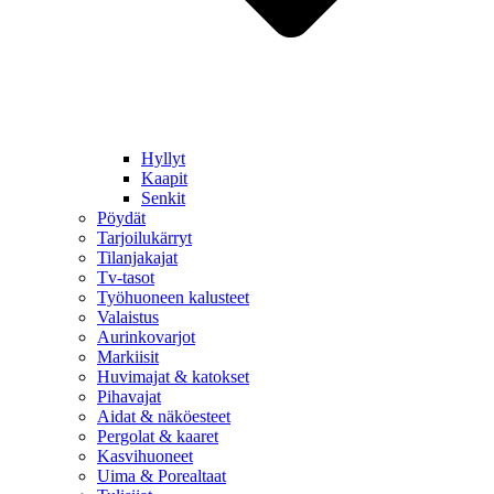
Hyllyt
Kaapit
Senkit
Pöydät
Tarjoilukärryt
Tilanjakajat
Tv-tasot
Työhuoneen kalusteet
Valaistus
Aurinkovarjot
Markiisit
Huvimajat & katokset
Pihavajat
Aidat & näköesteet
Pergolat & kaaret
Kasvihuoneet
Uima & Porealtaat