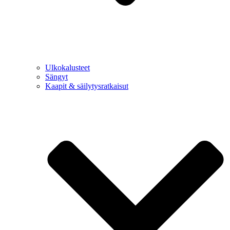
Ulkokalusteet
Sängyt
Kaapit & säilytysratkaisut