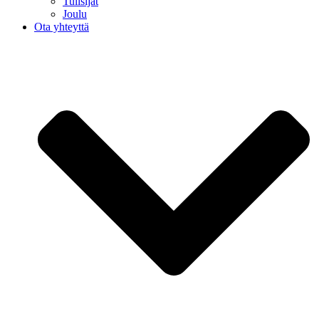
Tulisijat
Joulu
Ota yhteyttä