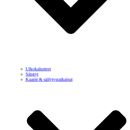
Ulkokalusteet
Sängyt
Kaapit & säilytysratkaisut