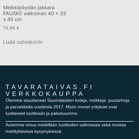
Meikkipöydän jakkara
FAUSKE valkoinen 40 x 33
x 45 cm
79,96
€
Lisää ostoskoriin
TAVARATAIVAS.FI
VERKKOKAUPPA
Olemme sisustaneet Suomalaisten koteja, mökkejä, puutarhoja
ja parvekkeita vuodesta 2017. Myös monet yritykset ovat
luottaneet tuotteisiin ja palveluumme.
Autamme sinua mielellään tuotteiden valinnassa sekä muissa
mietityttävissä kysymyksissä.