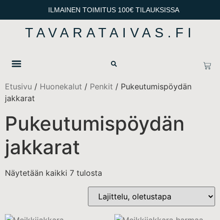
ILMAINEN TOIMITUS 100€ TILAUKSISSA
TAVARATAIVAS.FI
OTA YHTEYTTÄ
TIETOSUOJA & TOIMITUSEHDOT
Etusivu
/
Huonekalut
/
Penkit
/ Pukeutumispöydän
jakkarat
Pukeutumispöydän
jakkarat
Näytetään kaikki 7 tulosta