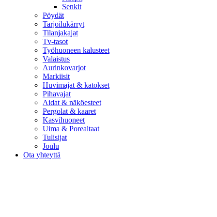
Senkit
Pöydät
Tarjoilukärryt
Tilanjakajat
Tv-tasot
Työhuoneen kalusteet
Valaistus
Aurinkovarjot
Markiisit
Huvimajat & katokset
Pihavajat
Aidat & näköesteet
Pergolat & kaaret
Kasvihuoneet
Uima & Porealtaat
Tulisijat
Joulu
Ota yhteyttä