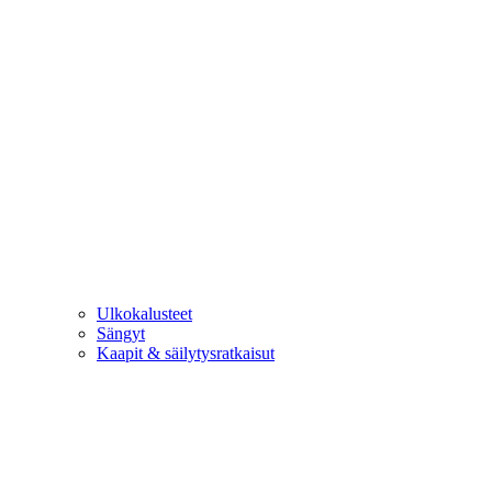
Ulkokalusteet
Sängyt
Kaapit & säilytysratkaisut