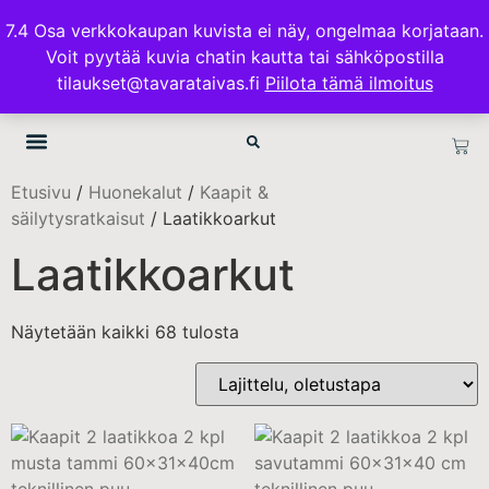
ILMAINEN TOIMITUS 100€ TILAUKSISSA
7.4 Osa verkkokaupan kuvista ei näy, ongelmaa korjataan.
Voit pyytää kuvia chatin kautta tai sähköpostilla
TAVARATAIVAS.FI
tilaukset@tavarataivas.fi
Piilota tämä ilmoitus
Etusivu
/
Huonekalut
/
Kaapit &
säilytysratkaisut
/ Laatikkoarkut
Laatikkoarkut
Näytetään kaikki 68 tulosta