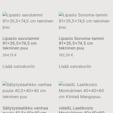
Lipasto savutammi
Lipasto Sonoma-tammi
91×35,5×74,5 cm
91×35,5×74,5 cm
tekninen puu
tekninen puu
264,15
€
192,29
€
Lisää ostoskoriin
Lisää ostoskoriin
Säilytyslaatikko vanhaa
vidaXL Laatikosto
puuta 40,5x40x40 cm
Monivärinen 40x40x60