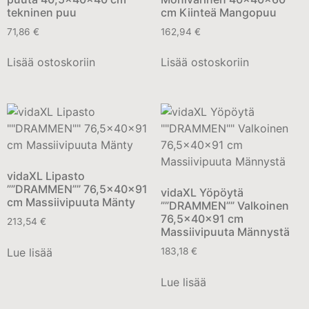
tekninen puu
cm Kiinteä Mangopuu
71,86
€
162,94
€
Lisää ostoskoriin
Lisää ostoskoriin
vidaXL Lipasto
””DRAMMEN”” 76,5x40x91
vidaXL Yöpöytä
cm Massiivipuuta Mänty
””DRAMMEN”” Valkoinen
76,5x40x91 cm
213,54
€
Massiivipuuta Männystä
Lue lisää
183,18
€
Lue lisää