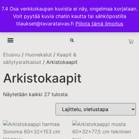
ILMAINEN TOIMITUS 100€ TILAUKSISSA
7.4 Osa verkkokaupan kuvista ei näy, ongelmaa korjataan.
Voit pyytää kuvia chatin kautta tai sähköpostilla
TAVARATAIVAS.FI
tilaukset@tavarataivas.fi
Piilota tämä ilmoitus
Etusivu
/
Huonekalut
/
Kaapit &
säilytysratkaisut
/ Arkistokaapit
Arkistokaapit
Näytetään kaikki 27 tulosta