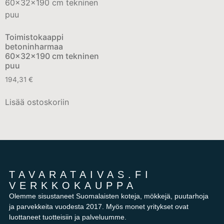
Toimistokaappi
betoninharmaa
60x32x190 cm tekninen
puu
194,31
€
Lisää ostoskoriin
TAVARATAIVAS.FI
VERKKOKAUPPA
Olemme sisustaneet Suomalaisten koteja, mökkejä, puutarhoja
ja parvekkeita vuodesta 2017. Myös monet yritykset ovat
luottaneet tuotteisiin ja palveluumme.