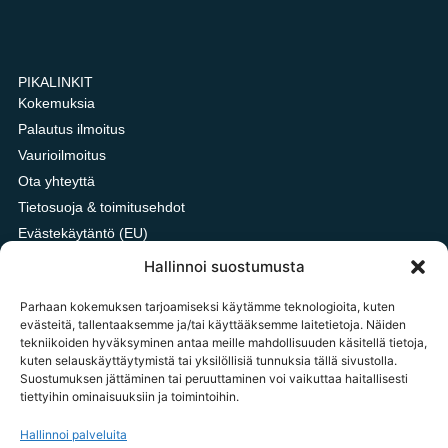
PIKALINKIT
Kokemuksia
Palautus ilmoitus
Vaurioilmoitus
Ota yhteyttä
Tietosuoja & toimitusehdot
Evästekäytäntö (EU)
Oxford vai HDPE kangas?
Hallinnoi suostumusta
Parhaan kokemuksen tarjoamiseksi käytämme teknologioita, kuten
evästeitä, tallentaaksemme ja/tai käyttääksemme laitetietoja. Näiden
tekniikoiden hyväksyminen antaa meille mahdollisuuden käsitellä tietoja,
OTA YHTEYTTÄ
kuten selauskäyttäytymistä tai yksilöllisiä tunnuksia tällä sivustolla.
tilaukset@tavarataivas.fi
Suostumuksen jättäminen tai peruuttaminen voi vaikuttaa haitallisesti
tiettyihin ominaisuuksiin ja toimintoihin.
+358 45 783 386 85
MA-PE 10-14 Huom! Emme voi ottaa palautus ilmoituksia
Hallinnoi palveluita