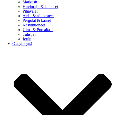
Markiisit
Huvimajat & katokset
Pihavajat
Aidat & näköesteet
Pergolat & kaaret
Kasvihuoneet
Uima & Porealtaat
Tulisijat
Joulu
Ota yhteyttä