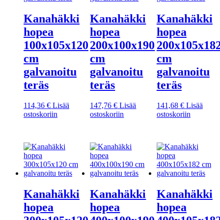
Kanahäkki
Kanahäkki
Kanahäkki
hopea
hopea
hopea
100x105x120
200x100x190
200x105x18
cm
cm
cm
galvanoitu
galvanoitu
galvanoitu
teräs
teräs
teräs
114,36
€
Lisää
147,76
€
Lisää
141,68
€
Lisää
ostoskoriin
ostoskoriin
ostoskoriin
Kanahäkki
Kanahäkki
Kanahäkki
hopea
hopea
hopea