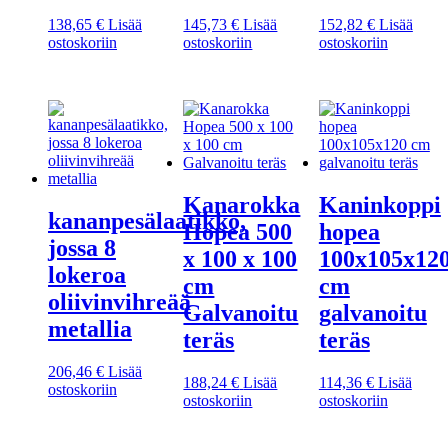
138,65
€
Lisää
145,73
€
Lisää
152,82
€
Lisää
ostoskoriin
ostoskoriin
ostoskoriin
Kanarokka
Kaninkoppi
kananpesälaatikko,
Hopea 500
hopea
jossa 8
x 100 x 100
100x105x12
lokeroa
cm
cm
oliivinvihreää
Galvanoitu
galvanoitu
metallia
teräs
teräs
206,46
€
Lisää
188,24
€
Lisää
114,36
€
Lisää
ostoskoriin
ostoskoriin
ostoskoriin