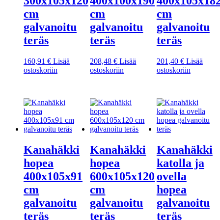
300x105x120
400x100x190
400x105x18
cm
cm
cm
galvanoitu
galvanoitu
galvanoitu
teräs
teräs
teräs
160,91
€
Lisää
208,48
€
Lisää
201,40
€
Lisää
ostoskoriin
ostoskoriin
ostoskoriin
Kanahäkki
Kanahäkki
Kanahäkki
hopea
hopea
katolla ja
400x105x91
600x105x120
ovella
cm
cm
hopea
galvanoitu
galvanoitu
galvanoitu
teräs
teräs
teräs