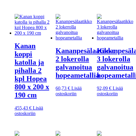
Kanan
Kananpesälaatikko
Kananpesäla
koppi
2 lokerolla
3 lokerolla
katolla ja
galvanoitua
galvanoitua
pihalla 2
hopeametallia
hopeametall
kpl Hopea
800 x 200 x
60,73
€
Lisää
92,09
€
Lisää
ostoskoriin
ostoskoriin
190 cm
455,43
€
Lisää
ostoskoriin