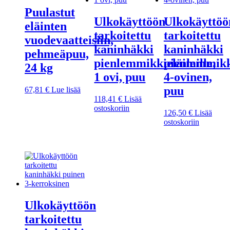
Puulastut
Ulkokäyttöön
Ulkokäyttöö
eläinten
tarkoitettu
tarkoitettu
vuodevaatteisiin,
kaninhäkki
kaninhäkki
pehmeäpuu,
pienlemmikkieläimille,
pienlemmikk
24 kg
1 ovi, puu
4-ovinen,
puu
67,81
€
Lue lisää
118,41
€
Lisää
ostoskoriin
126,50
€
Lisää
ostoskoriin
Ulkokäyttöön
tarkoitettu