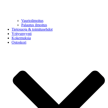
Vaurioilmoitus
Palautus ilmoitus
Tietosuoja & toimitusehdot
Yritysmyynti
Kokemuksia
Ostoskori