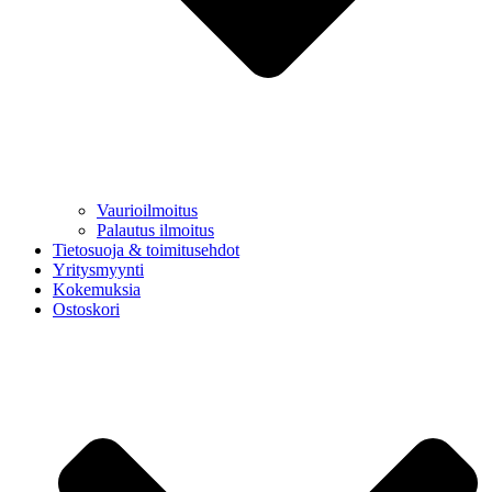
Vaurioilmoitus
Palautus ilmoitus
Tietosuoja & toimitusehdot
Yritysmyynti
Kokemuksia
Ostoskori