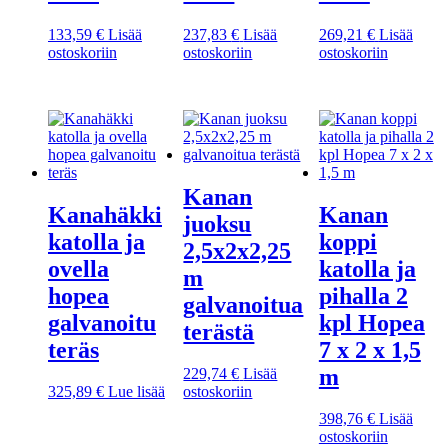
133,59
€
Lisää
237,83
€
Lisää
269,21
€
Lisää
ostoskoriin
ostoskoriin
ostoskoriin
Kanan
Kanahäkki
Kanan
juoksu
katolla ja
koppi
2,5x2x2,25
ovella
katolla ja
m
hopea
pihalla 2
galvanoitua
galvanoitu
kpl Hopea
terästä
teräs
7 x 2 x 1,5
m
229,74
€
Lisää
325,89
€
Lue lisää
ostoskoriin
398,76
€
Lisää
ostoskoriin