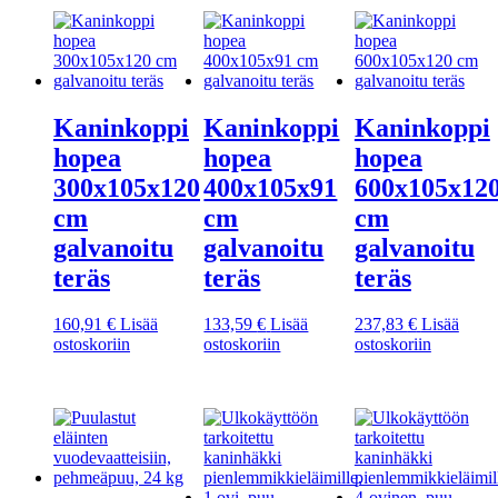
Kaninkoppi
Kaninkoppi
Kaninkoppi
hopea
hopea
hopea
300x105x120
400x105x91
600x105x12
cm
cm
cm
galvanoitu
galvanoitu
galvanoitu
teräs
teräs
teräs
160,91
€
Lisää
133,59
€
Lisää
237,83
€
Lisää
ostoskoriin
ostoskoriin
ostoskoriin