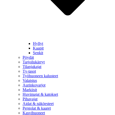
Hyllyt
Kaapit
Senkit
Pöydät
Tarjoilukärryt
Tilanjakajat
Tv-tasot
Työhuoneen kalusteet
Valaistus
Aurinkovarjot
Markiisit
Huvimajat & katokset
Pihavajat
Aidat & näköesteet
Pergolat & kaaret
Kasvihuoneet