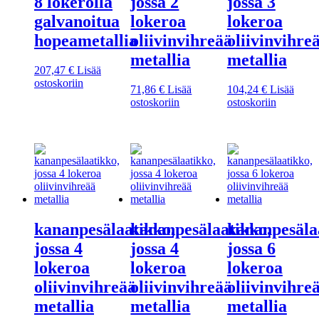
8 lokerolla
jossa 2
jossa 3
galvanoitua
lokeroa
lokeroa
hopeametallia
oliivinvihreää
oliivinvihre
metallia
metallia
207,47
€
Lisää
ostoskoriin
71,86
€
Lisää
104,24
€
Lisää
ostoskoriin
ostoskoriin
kananpesälaatikko,
kananpesälaatikko,
kananpesäla
jossa 4
jossa 4
jossa 6
lokeroa
lokeroa
lokeroa
oliivinvihreää
oliivinvihreää
oliivinvihre
metallia
metallia
metallia