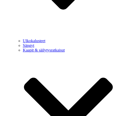
Ulkokalusteet
Sängyt
Kaapit & säilytysratkaisut