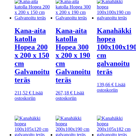
Kana-aita
Kana-aita
Kanahäkki
katolla
katolla
hopea
Hopea 200
Hopea 300
100x100x19
x 200 x 150
x 200 x 190
cm
cm
cm
galvanoitu
Galvanoitu
Galvanoitu
teräs
teräs
teräs
139,66
€
Lisää
ostoskoriin
211,52
€
Lisää
267,18
€
Lisää
ostoskoriin
ostoskoriin