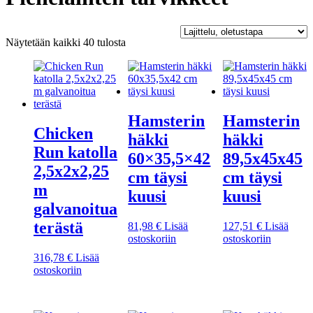
Näytetään kaikki 40 tulosta
Hamsterin
Hamsterin
Chicken
häkki
häkki
Run katolla
60×35,5×42
89,5x45x45
2,5x2x2,25
cm täysi
cm täysi
m
kuusi
kuusi
galvanoitua
terästä
81,98
€
Lisää
127,51
€
Lisää
ostoskoriin
ostoskoriin
316,78
€
Lisää
ostoskoriin