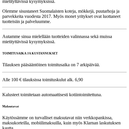
mietityttävissä kysymyksissä.
Olemme sisustaneet Suomalaisten koteja, mökkejä, puutarhoja ja
parvekkeita vuodesta 2017. Myös monet yritykset ovat luottaneet
tuotteisiin ja palveluumme.
Autamme sinua mielellään tuotteiden valinnassa sekä muissa
mietityttävissä kysymyksissä.
TOIMITUSAIKA JA KUSTANNUKSET
Tilauksen pääsääntöinen toimitusaika on 7 arkipäivää.
Alle 100 € tilauksissa toimituskulut alk. 6,90
Kalusteet toimitetaan automaattisesti kotiintoimitettuna.
Maksutavat
Käytössämme on turvalliset maksutavat niin verkkopankissa,
maksukorteilla, mobiilimaksuilla, kuin myös Klarnan laskutuksen
kautta.