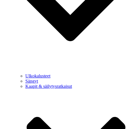
Ulkokalusteet
Sängyt
Kaapit & säilytysratkaisut