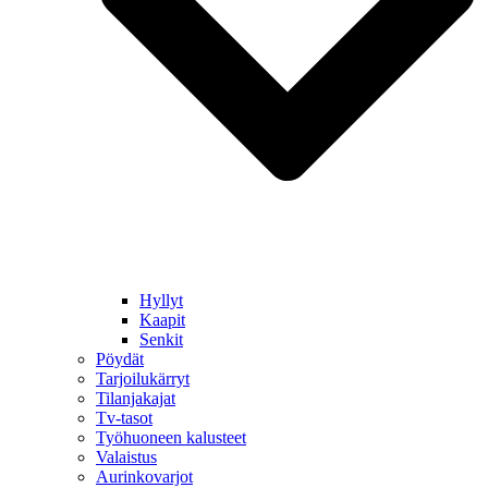
Hyllyt
Kaapit
Senkit
Pöydät
Tarjoilukärryt
Tilanjakajat
Tv-tasot
Työhuoneen kalusteet
Valaistus
Aurinkovarjot