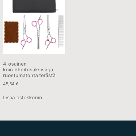
4-osainen
koiranhoitosaksisarja
ruostumatonta terästä
45,54
€
Lisää ostoskoriin