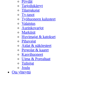
Pöydät
Tarjoilukärryt
Tilanjakajat
Tv-tasot
Työhuoneen kalusteet
Valaistus
Aurinkovarjot
Markiisit
Huvimajat & katokset
Pihavajat
Aidat & näköesteet
Pergolat & kaaret
Kasvihuoneet
Uima & Porealtaat
Tulisijat
Joulu
Ota yhteyttä