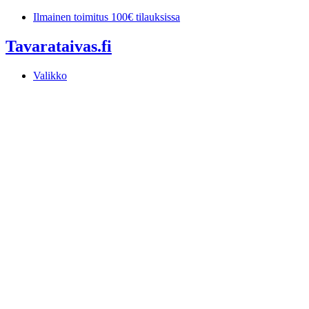
Mene
Ilmainen toimitus 100€ tilauksissa
sisältöön
Tavarataivas.fi
Valikko