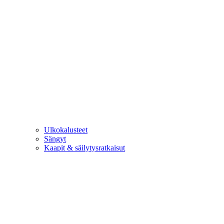
Ulkokalusteet
Sängyt
Kaapit & säilytysratkaisut