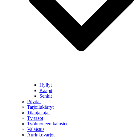
Hyllyt
Kaapit
Senkit
Pöydät
Tarjoilukärryt
Tilanjakajat
Tv-tasot
Työhuoneen kalusteet
Valaistus
Aurinkovarjot