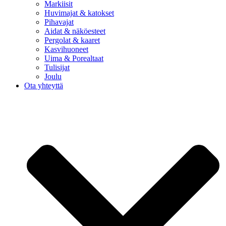
Markiisit
Huvimajat & katokset
Pihavajat
Aidat & näköesteet
Pergolat & kaaret
Kasvihuoneet
Uima & Porealtaat
Tulisijat
Joulu
Ota yhteyttä