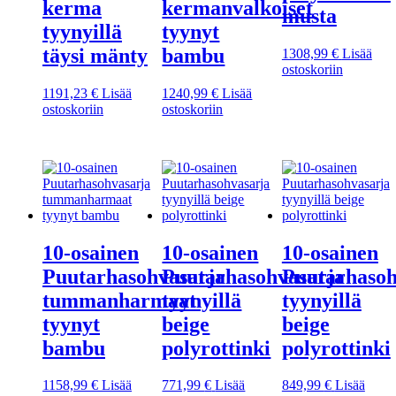
kerma
kermanvalkoiset
musta
tyynyillä
tyynyt
täysi mänty
bambu
1308,99
€
Lisää
ostoskoriin
1191,23
€
Lisää
1240,99
€
Lisää
ostoskoriin
ostoskoriin
10-osainen
10-osainen
10-osainen
Puutarhasohvasarja
Puutarhasohvasarja
Puutarhasoh
tummanharmaat
tyynyillä
tyynyillä
tyynyt
beige
beige
bambu
polyrottinki
polyrottinki
1158,99
€
Lisää
771,99
€
Lisää
849,99
€
Lisää