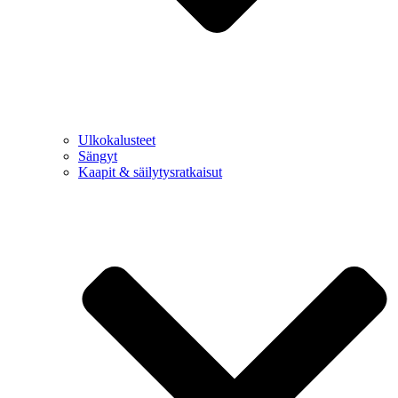
Ulkokalusteet
Sängyt
Kaapit & säilytysratkaisut