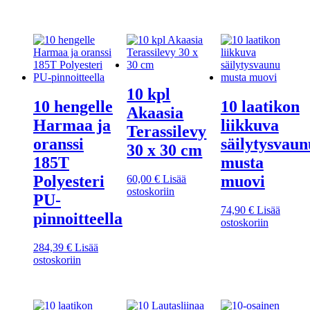
10 kpl
10 hengelle
10 laatikon
Akaasia
Harmaa ja
liikkuva
Terassilevy
oranssi
säilytysvaun
30 x 30 cm
185T
musta
Polyesteri
muovi
60,00
€
Lisää
ostoskoriin
PU-
74,90
€
Lisää
pinnoitteella
ostoskoriin
284,39
€
Lisää
ostoskoriin