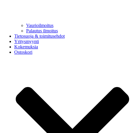
Vaurioilmoitus
Palautus ilmoitus
Tietosuoja & toimitusehdot
Yritysmyynti
Kokemuksia
Ostoskori