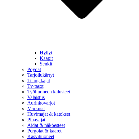
Hyllyt
Kaapit
Senkit
Pöydät
Tarjoilukärryt
Tilanjakajat
Tv-tasot
Työhuoneen kalusteet
Valaistus
Aurinkovarjot
Markiisit
Huvimajat & katokset
Pihavajat
Aidat & näköesteet
Pergolat & kaaret
Kasvihuoneet