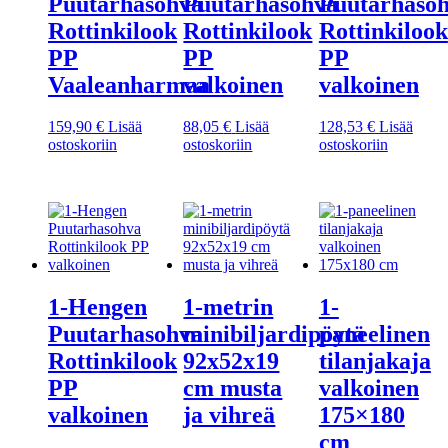
Puutarhasohva
Puutarhasohva
Puutarhaso
Rottinkilook
Rottinkilook
Rottinkilook
PP
PP
PP
Vaaleanharmaa
valkoinen
valkoinen
159,90
€
Lisää
88,05
€
Lisää
128,53
€
Lisää
ostoskoriin
ostoskoriin
ostoskoriin
1-Hengen
1-metrin
1-
Puutarhasohva
minibiljardipöytä
paneelinen
Rottinkilook
92x52x19
tilanjakaja
PP
cm musta
valkoinen
valkoinen
ja vihreä
175×180
cm