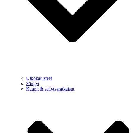
Ulkokalusteet
Sängyt
Kaapit & säilytysratkaisut