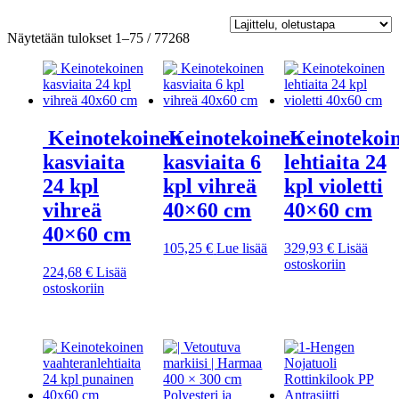
Näytetään tulokset 1–75 / 77268
Keinotekoinen
Keinotekoinen
Keinotekoi
kasviaita
kasviaita 6
lehtiaita 24
24 kpl
kpl vihreä
kpl violetti
vihreä
40×60 cm
40×60 cm
40×60 cm
105,25
€
Lue lisää
329,93
€
Lisää
ostoskoriin
224,68
€
Lisää
ostoskoriin