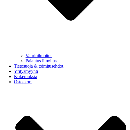
Vaurioilmoitus
Palautus ilmoitus
Tietosuoja & toimitusehdot
Yritysmyynti
Kokemuksia
Ostoskori