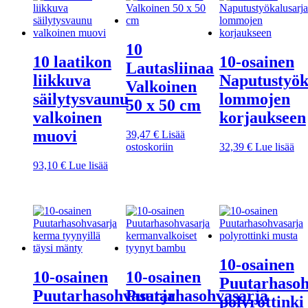
10
10 laatikon
10-osainen
Lautasliinaa
liikkuva
Naputustyök
Valkoinen
säilytysvaunu
lommojen
50 x 50 cm
valkoinen
korjaukseen
muovi
39,47
€
Lisää
ostoskoriin
32,39
€
Lue lisää
93,10
€
Lue lisää
10-osainen
10-osainen
10-osainen
Puutarhasoh
Puutarhasohvasarja
Puutarhasohvasarja
polyrottinki