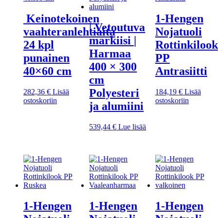
Keinotekoinen
1-Hengen
| Vetoutuva
vaahteranlehtiaita
Nojatuoli
markiisi |
24 kpl
Rottinkilook
Harmaa
punainen
PP
400 × 300
40×60 cm
Antrasiitti
cm
Polyesteri
282,36
€
Lisää
184,19
€
Lisää
ostoskoriin
ostoskoriin
ja alumiini
539,44
€
Lue lisää
1-Hengen
1-Hengen
1-Hengen