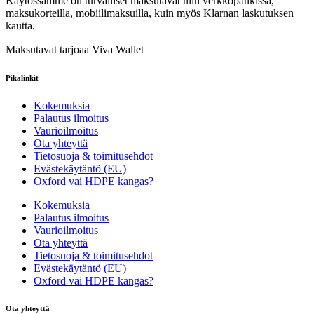
Käytössämme on turvalliset maksutavat niin verkkopankissa,
maksukorteilla, mobiilimaksuilla, kuin myös Klarnan laskutuksen
kautta.
Maksutavat tarjoaa Viva Wallet
Pikalinkit
Kokemuksia
Palautus ilmoitus
Vaurioilmoitus
Ota yhteyttä
Tietosuoja & toimitusehdot
Evästekäytäntö (EU)
Oxford vai HDPE kangas?
Kokemuksia
Palautus ilmoitus
Vaurioilmoitus
Ota yhteyttä
Tietosuoja & toimitusehdot
Evästekäytäntö (EU)
Oxford vai HDPE kangas?
Ota yhteyttä