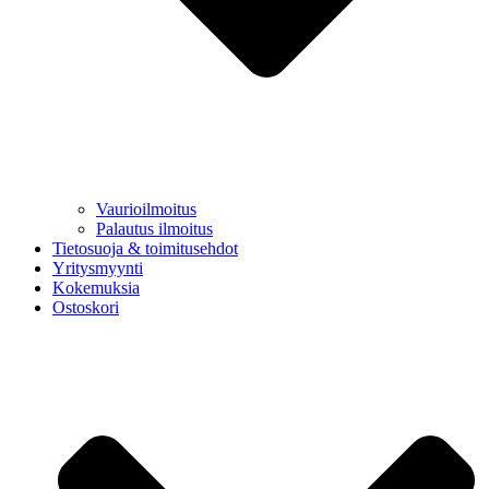
Vaurioilmoitus
Palautus ilmoitus
Tietosuoja & toimitusehdot
Yritysmyynti
Kokemuksia
Ostoskori