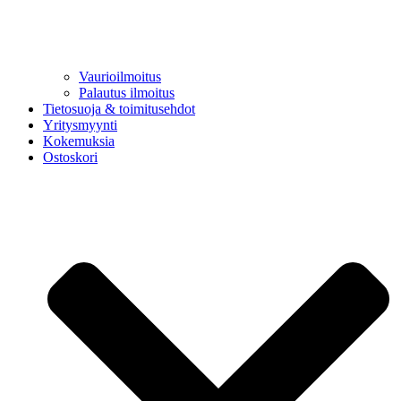
Vaurioilmoitus
Palautus ilmoitus
Tietosuoja & toimitusehdot
Yritysmyynti
Kokemuksia
Ostoskori