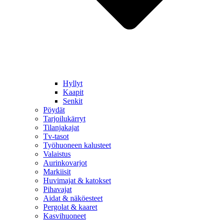
Hyllyt
Kaapit
Senkit
Pöydät
Tarjoilukärryt
Tilanjakajat
Tv-tasot
Työhuoneen kalusteet
Valaistus
Aurinkovarjot
Markiisit
Huvimajat & katokset
Pihavajat
Aidat & näköesteet
Pergolat & kaaret
Kasvihuoneet