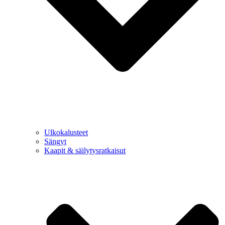
Ulkokalusteet
Sängyt
Kaapit & säilytysratkaisut