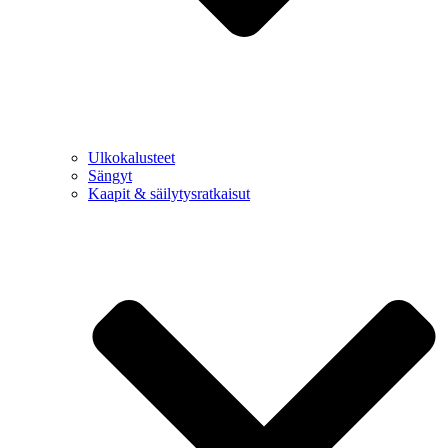
Ulkokalusteet
Sängyt
Kaapit & säilytysratkaisut