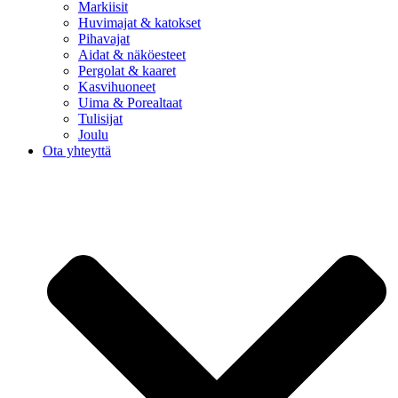
Markiisit
Huvimajat & katokset
Pihavajat
Aidat & näköesteet
Pergolat & kaaret
Kasvihuoneet
Uima & Porealtaat
Tulisijat
Joulu
Ota yhteyttä