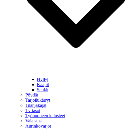
Hyllyt
Kaapit
Senkit
Pöydät
Tarjoilukärryt
Tilanjakajat
Tv-tasot
Työhuoneen kalusteet
Valaistus
Aurinkovarjot