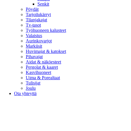
Senkit
Pöydät
Tarjoilukärryt
Tilanjakajat
Tv-tasot
Työhuoneen kalusteet
Valaistus
Aurinkovarjot
Markiisit
Huvimajat & katokset
Pihavajat
Aidat & näköesteet
Pergolat & kaaret
Kasvihuoneet
Uima & Porealtaat
Tulisijat
Joulu
Ota yhteyttä