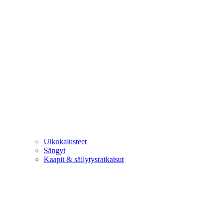
Ulkokalusteet
Sängyt
Kaapit & säilytysratkaisut