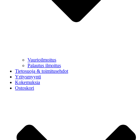
Vaurioilmoitus
Palautus ilmoitus
Tietosuoja & toimitusehdot
Yritysmyynti
Kokemuksia
Ostoskori