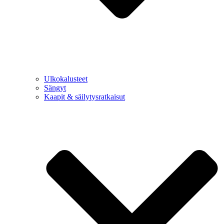
Ulkokalusteet
Sängyt
Kaapit & säilytysratkaisut