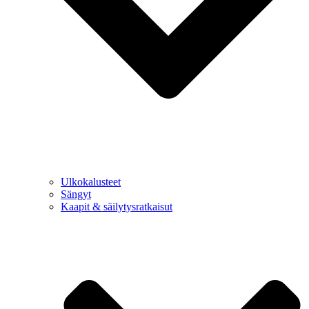
Ulkokalusteet
Sängyt
Kaapit & säilytysratkaisut