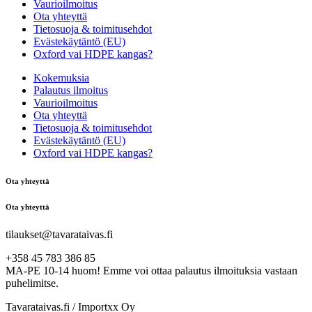
Vaurioilmoitus
Ota yhteyttä
Tietosuoja & toimitusehdot
Evästekäytäntö (EU)
Oxford vai HDPE kangas?
Kokemuksia
Palautus ilmoitus
Vaurioilmoitus
Ota yhteyttä
Tietosuoja & toimitusehdot
Evästekäytäntö (EU)
Oxford vai HDPE kangas?
Ota yhteyttä
Ota yhteyttä
tilaukset@tavarataivas.fi
+358 45 783 386 85
MA-PE 10-14 huom! Emme voi ottaa palautus ilmoituksia vastaan
puhelimitse.
Tavarataivas.fi / Importxx Oy