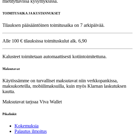
mietityttävissä kysymyksissä.
TOIMITUSAIKA JA KUSTANNUKSET
Tilauksen pääsääntöinen toimitusaika on 7 arkipäivää.
Alle 100 € tilauksissa toimituskulut alk. 6,90
Kalusteet toimitetaan automaattisesti kotiintoimitettuna.
Maksutavat
Käytössämme on turvalliset maksutavat niin verkkopankissa,
maksukorteilla, mobiilimaksuilla, kuin myös Klarnan laskutuksen
kautta.
Maksutavat tarjoaa Viva Wallet
Pikalinkit
Kokemuksia
Palautus ilmoitus