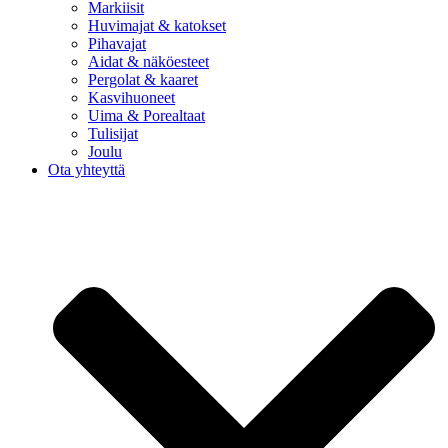
Markiisit
Huvimajat & katokset
Pihavajat
Aidat & näköesteet
Pergolat & kaaret
Kasvihuoneet
Uima & Porealtaat
Tulisijat
Joulu
Ota yhteyttä