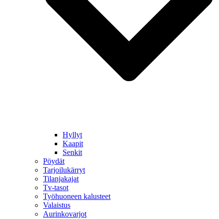
Hyllyt
Kaapit
Senkit
Pöydät
Tarjoilukärryt
Tilanjakajat
Tv-tasot
Työhuoneen kalusteet
Valaistus
Aurinkovarjot