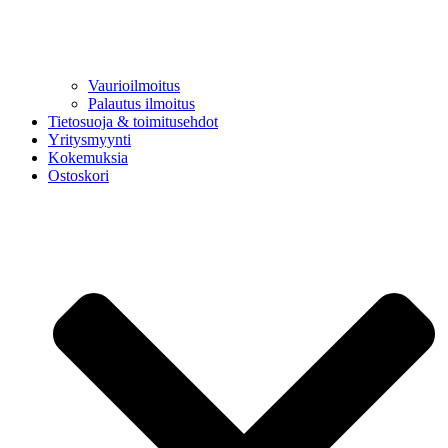
Vaurioilmoitus
Palautus ilmoitus
Tietosuoja & toimitusehdot
Yritysmyynti
Kokemuksia
Ostoskori