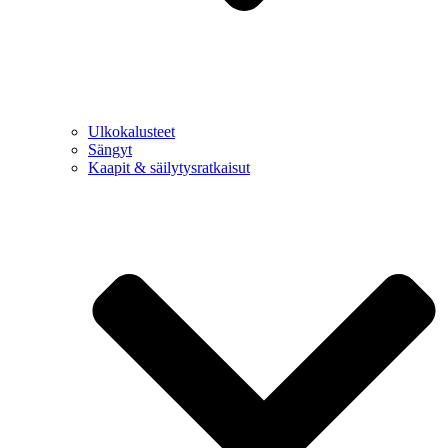
Ulkokalusteet
Sängyt
Kaapit & säilytysratkaisut