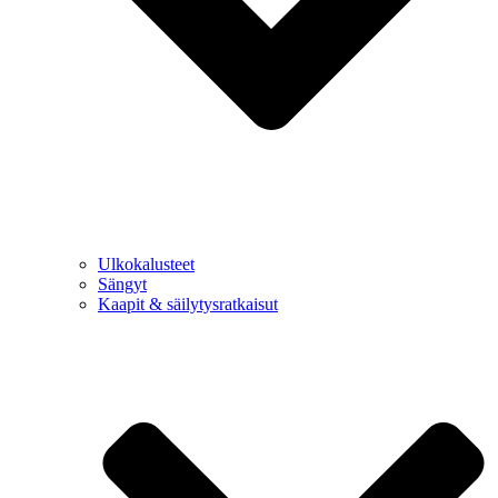
Ulkokalusteet
Sängyt
Kaapit & säilytysratkaisut