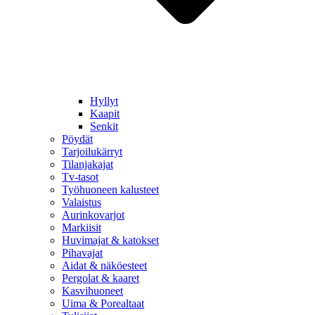
Hyllyt
Kaapit
Senkit
Pöydät
Tarjoilukärryt
Tilanjakajat
Tv-tasot
Työhuoneen kalusteet
Valaistus
Aurinkovarjot
Markiisit
Huvimajat & katokset
Pihavajat
Aidat & näköesteet
Pergolat & kaaret
Kasvihuoneet
Uima & Porealtaat