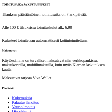
TOIMITUSAIKA JA KUSTANNUKSET
Tilauksen pääsääntöinen toimitusaika on 7 arkipäivää.
Alle 100 € tilauksissa toimituskulut alk. 6,90
Kalusteet toimitetaan automaattisesti kotiintoimitettuna.
Maksutavat
Käytössämme on turvalliset maksutavat niin verkkopankissa,
maksukorteilla, mobiilimaksuilla, kuin myös Klarnan laskutuksen
kautta.
Maksutavat tarjoaa Viva Wallet
Pikalinkit
Kokemuksia
Palautus ilmoitus
Vaurioilmoitus
Ota yhteyttä