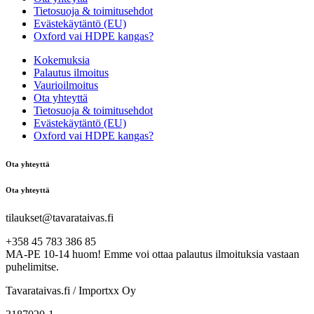
Tietosuoja & toimitusehdot
Evästekäytäntö (EU)
Oxford vai HDPE kangas?
Kokemuksia
Palautus ilmoitus
Vaurioilmoitus
Ota yhteyttä
Tietosuoja & toimitusehdot
Evästekäytäntö (EU)
Oxford vai HDPE kangas?
Ota yhteyttä
Ota yhteyttä
tilaukset@tavarataivas.fi
+358 45 783 386 85
MA-PE 10-14 huom! Emme voi ottaa palautus ilmoituksia vastaan
puhelimitse.
Tavarataivas.fi / Importxx Oy