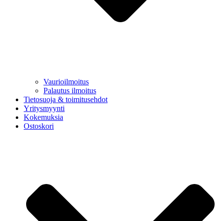
Vaurioilmoitus
Palautus ilmoitus
Tietosuoja & toimitusehdot
Yritysmyynti
Kokemuksia
Ostoskori