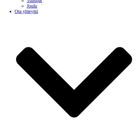
Tulisijat
Joulu
Ota yhteyttä