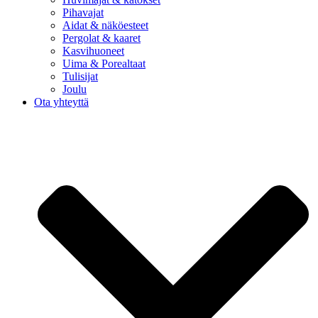
Pihavajat
Aidat & näköesteet
Pergolat & kaaret
Kasvihuoneet
Uima & Porealtaat
Tulisijat
Joulu
Ota yhteyttä