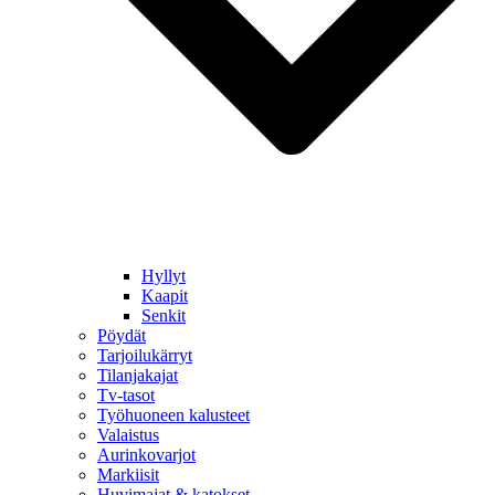
Hyllyt
Kaapit
Senkit
Pöydät
Tarjoilukärryt
Tilanjakajat
Tv-tasot
Työhuoneen kalusteet
Valaistus
Aurinkovarjot
Markiisit
Huvimajat & katokset